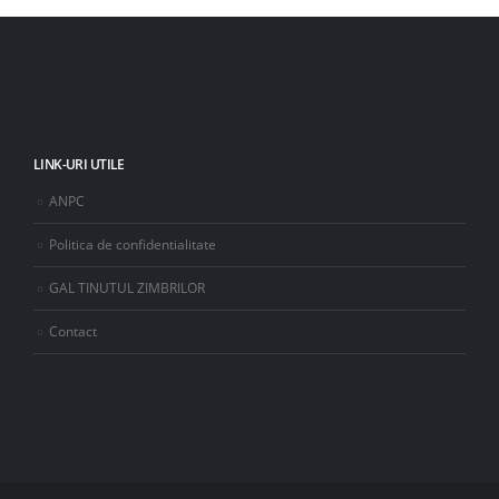
LINK-URI UTILE
ANPC
Politica de confidentialitate
GAL TINUTUL ZIMBRILOR
Contact