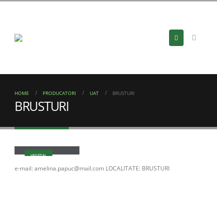
HOME
PRODUCATORI
UAT
BRUSTURI
BRUSTURI
Amelina Papuc
VEGETAL
e-mail: amelina.papuc@mail.com LOCALITATE: BRUSTURI